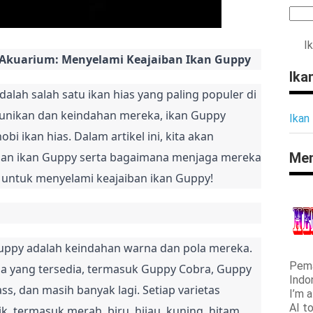
I
Akuarium: Menyelami Keajaiban Ikan Guppy
Ika
dalah salah satu ikan hias yang paling populer di
eunikan dan keindahan mereka, ikan Guppy
Ikan
bi ikan hias. Dalam artikel ini, kita akan
han ikan Guppy serta bagaimana menjaga mereka
Men
 untuk menyelami keajaiban ikan Guppy!
Guppy adalah keindahan warna dan pola mereka.
Pema
la yang tersedia, termasuk Guppy Cobra, Guppy
Indo
s, dan masih banyak lagi. Setiap varietas
I’m 
AI t
, termasuk merah, biru, hijau, kuning, hitam,