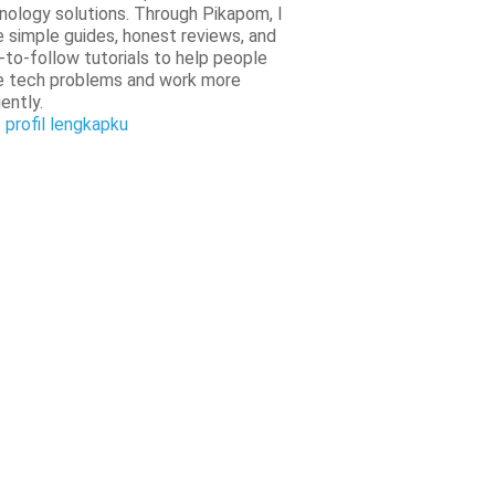
nology solutions. Through Pikapom, I
e simple guides, honest reviews, and
-to-follow tutorials to help people
e tech problems and work more
iently.
t profil lengkapku