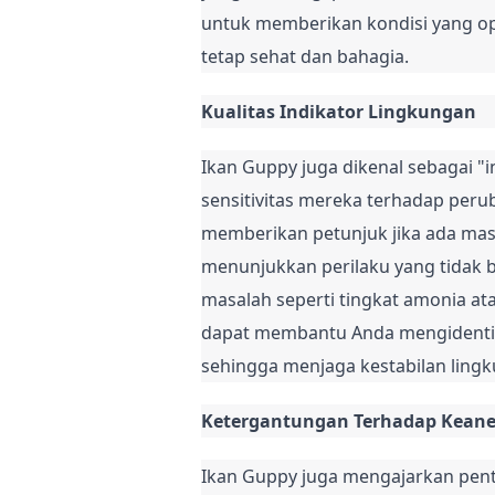
untuk memberikan kondisi yang op
tetap sehat dan bahagia.
Kualitas Indikator Lingkungan
Ikan Guppy juga dikenal sebagai "i
sensitivitas mereka terhadap peru
memberikan petunjuk jika ada mas
menunjukkan perilaku yang tidak bi
masalah seperti tingkat amonia atau
dapat membantu Anda mengidentifi
sehingga menjaga kestabilan ling
Ketergantungan Terhadap Kean
Ikan Guppy juga mengajarkan pen