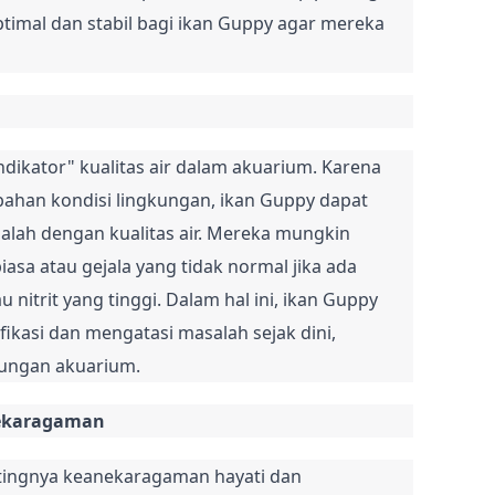
timal dan stabil bagi ikan Guppy agar mereka
ndikator" kualitas air dalam akuarium. Karena
bahan kondisi lingkungan, ikan Guppy dapat
alah dengan kualitas air. Mereka mungkin
asa atau gejala yang tidak normal jika ada
 nitrit yang tinggi. Dalam hal ini, ikan Guppy
kasi dan mengatasi masalah sejak dini,
kungan akuarium.
ekaragaman
tingnya keanekaragaman hayati dan