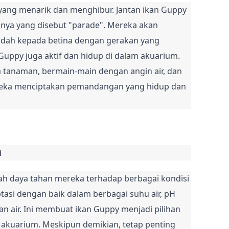
 yang menarik dan menghibur. Jantan ikan Guppy
asnya yang disebut "parade". Mereka akan
dah kepada betina dengan gerakan yang
n Guppy juga aktif dan hidup di dalam akuarium.
 tanaman, bermain-main dengan angin air, dan
reka menciptakan pemandangan yang hidup dan
i
lah daya tahan mereka terhadap berbagai kondisi
asi dengan baik dalam berbagai suhu air, pH
an air. Ini membuat ikan Guppy menjadi pilihan
 akuarium. Meskipun demikian, tetap penting