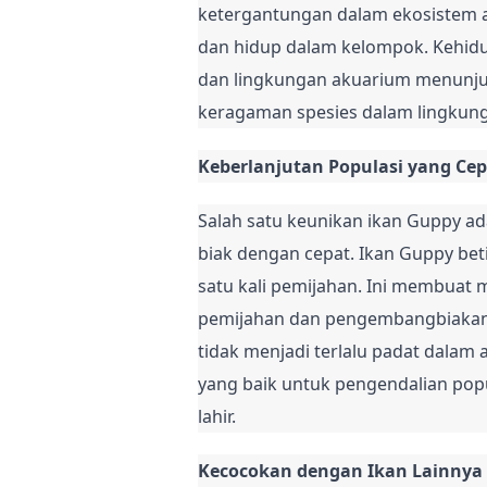
ketergantungan dalam ekosistem a
dan hidup dalam kelompok. Kehidup
dan lingkungan akuarium menunj
keragaman spesies dalam lingkung
Keberlanjutan Populasi yang Cep
Salah satu keunikan ikan Guppy
biak dengan cepat. Ikan Guppy bet
satu kali pemijahan. Ini membuat 
pemijahan dan pengembangbiakan.
tidak menjadi terlalu padat dalam
yang baik untuk pengendalian pop
lahir.
Kecocokan dengan Ikan Lainnya