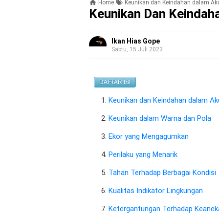
Home
Keunikan dan Keindahan dalam Ak
Keunikan Dan Keindah
Ikan Hias Gope
Sabtu, 15 Juli 2023
DAFTAR ISI
Keunikan dan Keindahan dalam Ak
Keunikan dalam Warna dan Pola
Ekor yang Mengagumkan
Perilaku yang Menarik
Tahan Terhadap Berbagai Kondisi
Kualitas Indikator Lingkungan
Ketergantungan Terhadap Keane