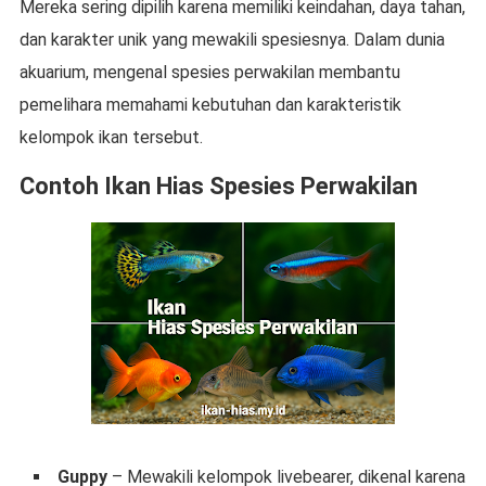
Mereka sering dipilih karena memiliki keindahan, daya tahan,
dan karakter unik yang mewakili spesiesnya. Dalam dunia
akuarium, mengenal spesies perwakilan membantu
pemelihara memahami kebutuhan dan karakteristik
kelompok ikan tersebut.
Contoh Ikan Hias Spesies Perwakilan
Guppy
– Mewakili kelompok livebearer, dikenal karena