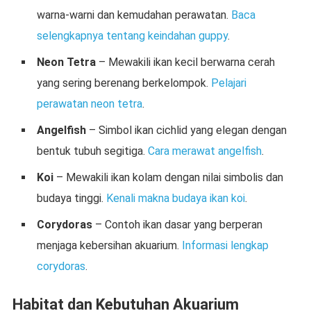
warna-warni dan kemudahan perawatan.
Baca
selengkapnya tentang keindahan guppy
.
Neon Tetra
– Mewakili ikan kecil berwarna cerah
yang sering berenang berkelompok.
Pelajari
perawatan neon tetra
.
Angelfish
– Simbol ikan cichlid yang elegan dengan
bentuk tubuh segitiga.
Cara merawat angelfish
.
Koi
– Mewakili ikan kolam dengan nilai simbolis dan
budaya tinggi.
Kenali makna budaya ikan koi
.
Corydoras
– Contoh ikan dasar yang berperan
menjaga kebersihan akuarium.
Informasi lengkap
corydoras
.
Habitat dan Kebutuhan Akuarium