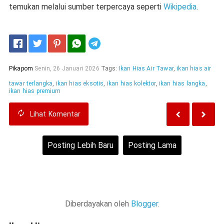
temukan melalui sumber terpercaya seperti
Wikipedia
.
Telegram
Pikapom
Senin, 26 Januari 2026
Tags:
Ikan Hias Air Tawar
,
ikan hias air
tawar terlangka
,
ikan hias eksotis
,
ikan hias kolektor
,
ikan hias langka
,
ikan hias premium
Lihat
Komentar
Posting Lebih Baru
Posting Lama
Beranda
Lihat versi web
Diberdayakan oleh
Blogger
.