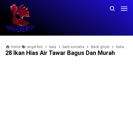
Home
angel fish
bala
barb sumatra
black ghost
botia
c
28 Ikan Hias Air Tawar Bagus Dan Murah