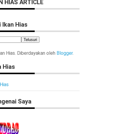
N HIAS ARTICLE
Ikan Hias Air Tawar Botia
Makanan
Membiakkan
Mengatur tempat hid
i Ikan Hias
kan Hias. Diberdayakan oleh
Blogger
.
n Hias
 Hias
genai Saya