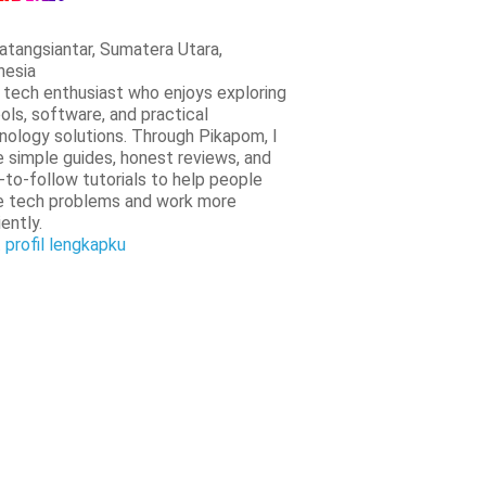
tangsiantar, Sumatera Utara,
nesia
a tech enthusiast who enjoys exploring
ools, software, and practical
nology solutions. Through Pikapom, I
e simple guides, honest reviews, and
-to-follow tutorials to help people
e tech problems and work more
iently.
t profil lengkapku