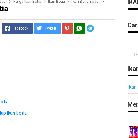
IKA
Jual
Harga Ikan Botia
Ikan Botia
Ikan Botia Badut
Ikan Botia India
tia
Car
Telegram
Facebook
Twitter
I
Ika
Ikan
Botia
Men
up ikan botia