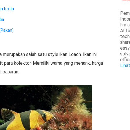
n botia
Pema
Indo
ia
I’m 
(Pakan)
AI t
tech
shar
easy
solv
a merupakan salah satu style ikan Loach. Ikan ini
effic
it para kolektor. Memiliki warna yang menarik, harga
Liha
i pasaran.